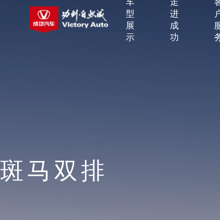
车
走
型
进
展
成
示
功
斑马双排