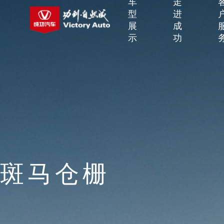
车
走
型
进
展
成
示
功
斑马仓栅